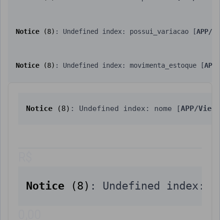
Notice
 (8)
: Undefined index: possui_variacao [
APP/Vi
Notice
 (8)
: Undefined index: movimenta_estoque [
APP/
Notice
 (8)
: Undefined index: nome [
APP/View
R$
Notice
 (8)
: Undefined index: v
0,00