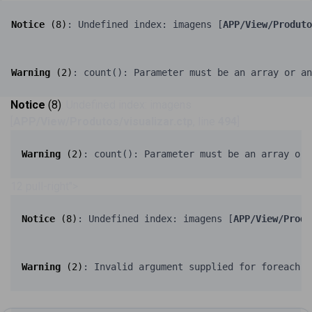
Notice
 (8)
: Undefined index: imagens [
APP/View/Produto
Warning
 (2)
: count(): Parameter must be an array or an
Notice
(8)
: Undefined index: imagens
[
APP/View/Produtos/visualizar.ctp
, line
494
]
Warning
 (2)
: count(): Parameter must be an array or 
12 pull-right">
Notice
 (8)
: Undefined index: imagens [
APP/View/Produ
Warning
 (2)
: Invalid argument supplied for foreach()