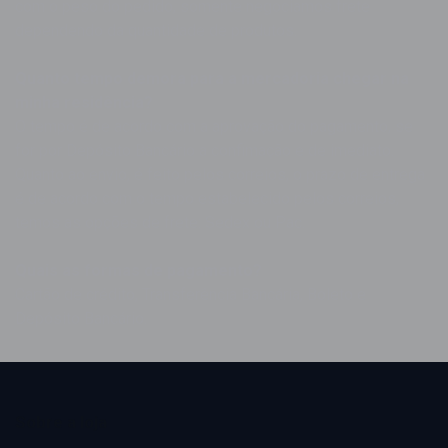
com o peso do pedido, somente negociamos frete
dependendo da quantidade de produtos.
Quanto tempo demora para a mercadoria chegar na
minha residência?
O tempo é de acordo com a aprovação do pagamento, se
for por Depósito Bancário a confimação e de imediato.
Quanto ao envio, é feito pelos correios, o prazo de entrega
é de acordo com o tempo estabelecido pelos correios,
temos as opções de frete: Sedex ou Pac.
Quais as formas de pagamento?
Cartão de crédito, Transferência Bancária, Boleto e
Depósito Bancário.
Sobre a loja