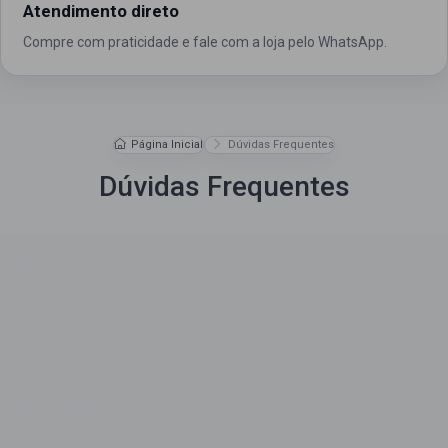
Atendimento direto
Compre com praticidade e fale com a loja pelo WhatsApp.
Página Inicial
Dúvidas Frequentes
Dúvidas Frequentes
Como efetuar a compra?
Sua compra pode ser efetuada através do Site.
Tenho que ter CNPJ pra comprar?
Não, atendemos também pessoa física.
Quem paga o frete?
O Frete é por conta do comprador e calculado de acordo