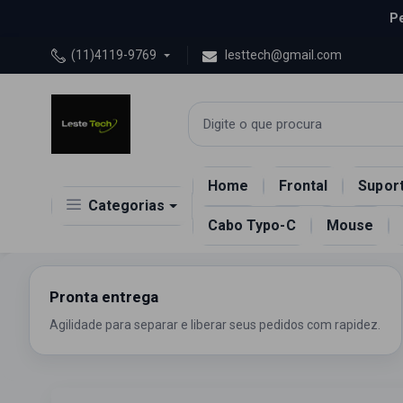
Pe
(11)4119-9769
lesttech@gmail.com
Home
Frontal
Suport
Categorias
Cabo Typo-C
Mouse
Peças
Acessorios
Celular
Diversos
Pronta entrega
Agilidade para separar e liberar seus pedidos com rapidez.
Eletrônicos
Informática