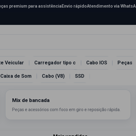
ças premium para assistência
Envio rápido
Atendimento via Whats
e Veicular
Carregador tipo c
Cabo IOS
Peças
Caixa de Som
Cabo (V8)
SSD
Mix de bancada
Peças e acessórios com foco em giro e reposição rápida.