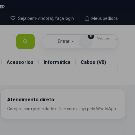
App
Seja bem-vindo(a), faça login
Meus pedidos
0
Meu carrinho
Entrar
R$ 0,00
Acessorios
Informática
Cabos (V8)
Atendimento direto
Compre com praticidade e fale com a loja pelo WhatsApp.