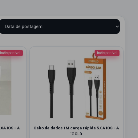
Indisponível
Indisponível
.0A IOS - A
Cabo de dados 1M carga rápida 5.0A IOS - A
´GOLD