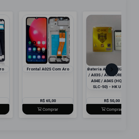
ro
Frontal A02S Com Aro
Bateria A02S (A025) / A03
/ A03S / A03 CORE / A04 /
A04E / A04S (HQ-50S /
SLC-50) - HK ULTRA
R$ 65,00
R$ 50,00
Comprar
Comprar