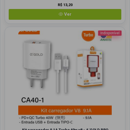
R$ 13,20
Ver
Indisponível
Kit carregador 9.1A Turbo 40w v8 - A´GOLD PRO