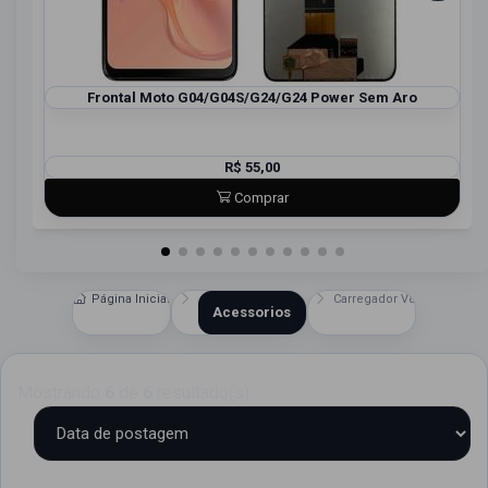
Frontal Moto G04/G04S/G24/G24 Power Sem Aro
R$ 55,00
Comprar
Página Inicial
Carregador V8
Acessorios
Mostrando
6
de
6
resultado(s)