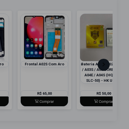
ro
Frontal A02S Com Aro
Bateria A02S (A025) / A03
/ A03S / A03 CORE / A04 /
A04E / A04S (HQ-50S /
SLC-50) - HK ULTRA
R$ 65,00
R$ 50,00
Comprar
Comprar