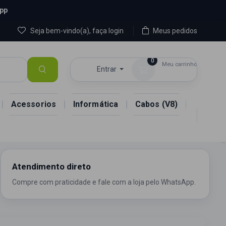
App
Seja bem-vindo(a), faça login
Meus pedidos
0
Meu carrinho
Entrar
R$ 0,00
Acessorios
Informática
Cabos (V8)
Atendimento direto
Compre com praticidade e fale com a loja pelo WhatsApp.