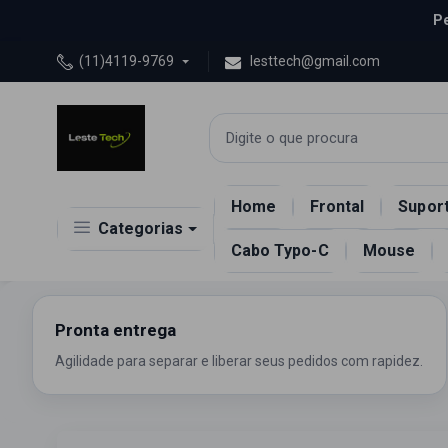
Pe
(11)4119-9769
lesttech@gmail.com
Home
Frontal
Suport
Categorias
Cabo Typo-C
Mouse
Peças
Acessorios
Celular
Diversos
Pronta entrega
Agilidade para separar e liberar seus pedidos com rapidez.
Eletrônicos
Informática