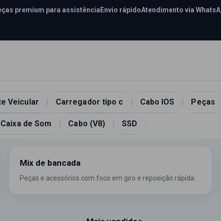
ças premium para assistência
Envio rápido
Atendimento via Whats
e Veicular
Carregador tipo c
Cabo IOS
Peças
Caixa de Som
Cabo (V8)
SSD
Mix de bancada
Peças e acessórios com foco em giro e reposição rápida.