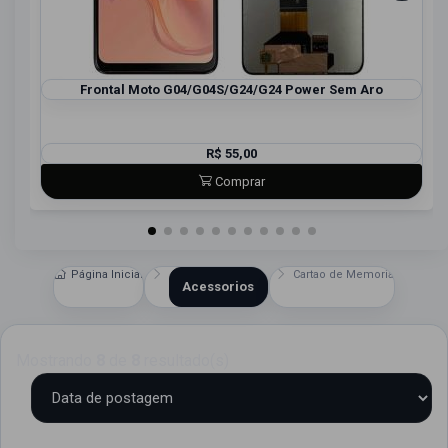
Frontal Moto G04/G04S/G24/G24 Power Sem Aro
R$ 55,00
Comprar
Página Inicial
Cartao de Memoria
Acessorios
Mostrando
8
de
8
resultado(s)