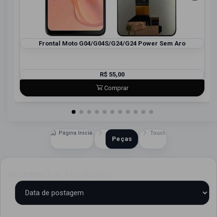
Frontal Moto G04/G04S/G24/G24 Power Sem Aro
R$ 55,00
Comprar
Página Inicial
Touch
Peças
Mostrando
7
de
7
resultado(s)