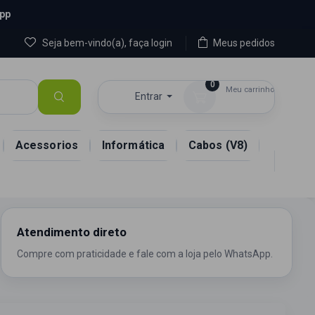
App
Seja bem-vindo(a), faça login
Meus pedidos
0
Meu carrinho
Entrar
R$ 0,00
Acessorios
Informática
Cabos (V8)
Atendimento direto
Compre com praticidade e fale com a loja pelo WhatsApp.