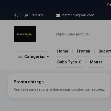
Pe
(11)4119-9769
lesttech@gmail.com
Home
Frontal
Suport
Categorias
Cabo Typo-C
Mouse
Peças
Acessorios
Celular
Diversos
Pronta entrega
Agilidade para separar e liberar seus pedidos com rapidez.
Eletrônicos
Informática