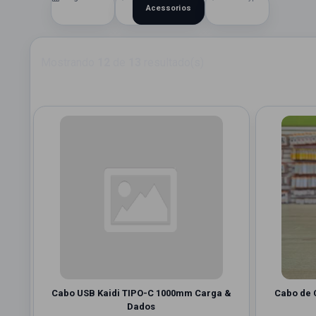
Acessorios
Mostrando
12
de
13
resultado(s)
Cabo USB Kaidi TIPO-C 1000mm Carga &
Cabo de 
Dados