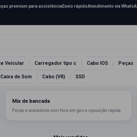
ças premium para assistência
Envio rápido
Atendimento via Whats
e Veicular
Carregador tipo c
Cabo IOS
Peças
Caixa de Som
Cabo (V8)
SSD
Mix de bancada
Peças e acessórios com foco em giro e reposição rápida.