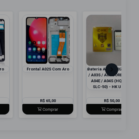
ro
Frontal A02S Com Aro
Bateria A02S (A025) / A03
/ A03S / A03 CORE / A04 /
A04E / A04S (HQ-50S /
SLC-50) - HK ULTRA
R$ 65,00
R$ 50,00
Comprar
Comprar