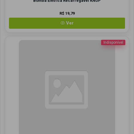
Bomba Eletrica Recarregavel KNUP
R$ 19,79
Ver
Indisponível