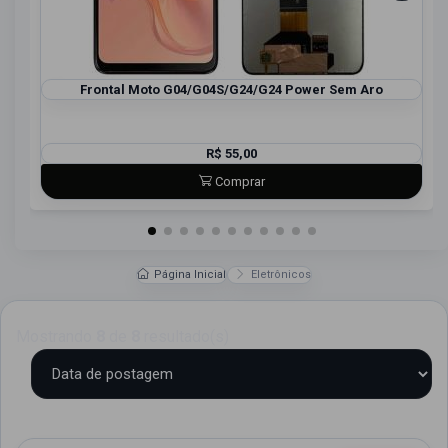
Frontal Moto G04/G04S/G24/G24 Power Sem Aro
R$ 55,00
Comprar
Página Inicial
Eletrônicos
Mostrando
8
de
8
resultado(s)